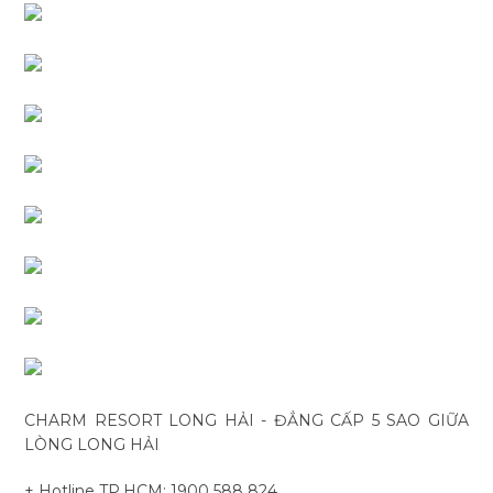
CHARM RESORT LONG HẢI - ĐẲNG CẤP 5 SAO GIỮA
LÒNG LONG HẢI
+ Hotline TP.HCM: 1900 588 824