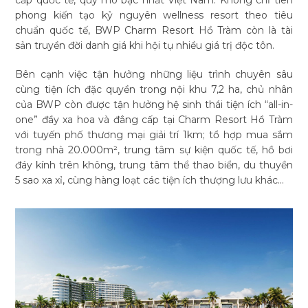
cấp quốc tế, quy mô bậc nhất Việt Nam. Không chỉ tiên
phong kiến tạo kỷ nguyên wellness resort theo tiêu
chuẩn quốc tế, BWP Charm Resort Hồ Tràm còn là tài
sản truyền đời danh giá khi hội tụ nhiều giá trị độc tôn.
Bên cạnh việc tận hưởng những liệu trình chuyên sâu
cùng tiện ích đặc quyền trong nội khu 7,2 ha, chủ nhân
của BWP còn được tận hưởng hệ sinh thái tiện ích “all-in-
one” đầy xa hoa và đẳng cấp tại Charm Resort Hồ Tràm
với tuyến phố thương mại giải trí 1km; tổ hợp mua sắm
trong nhà 20.000m², trung tâm sự kiện quốc tế, hồ bơi
đáy kính trên không, trung tâm thể thao biển, du thuyền
5 sao xa xỉ, cùng hàng loạt các tiện ích thượng lưu khác...