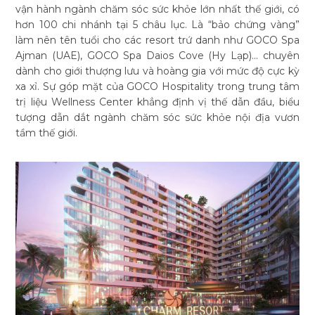
vận hành ngành chăm sóc sức khỏe lớn nhất thế giới, có
hơn 100 chi nhánh tại 5 châu lục. Là “bảo chứng vàng”
làm nên tên tuổi cho các resort trứ danh như GOCO Spa
Ajman (UAE), GOCO Spa Daios Cove (Hy Lạp)... chuyên
dành cho giới thượng lưu và hoàng gia với mức độ cực kỳ
xa xỉ. Sự góp mặt của GOCO Hospitality trong trung tâm
trị liệu Wellness Center khẳng định vị thế dẫn đầu, biểu
tượng dẫn dắt ngành chăm sóc sức khỏe nội địa vươn
tầm thế giới.