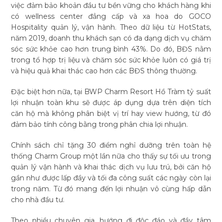
việc đảm bảo khoản đầu tư bền vững cho khách hàng khi
có wellness center đẳng cấp và xa hoa do GOCO
Hospitality quản lý, vận hành. Theo dữ liệu từ HotStats,
năm 2019, doanh thu khách sạn có đa dạng dịch vụ chăm
sóc sức khỏe cao hơn trung bình 43%. Do đó, BĐS nằm
trong tổ hợp trị liệu và chăm sóc sức khỏe luôn có giá trị
và hiệu quả khai thác cao hơn các BĐS thông thường.
Đặc biệt hơn nữa, tại BWP Charm Resort Hồ Tràm tỷ suất
lợi nhuận toàn khu sẽ được áp dụng dựa trên diện tích
căn hộ mà không phân biệt vị trí hay view hướng, từ đó
đảm bảo tính công bằng trong phân chia lợi nhuận.
Chính sách chỉ tặng 30 điểm nghỉ dưỡng trên toàn hệ
thống Charm Group một lần nữa cho thấy sự tối ưu trong
quản lý vận hành và khai thác dịch vụ lưu trú, bởi căn hộ
gần như được lấp đầy và tối đa công suất các ngày còn lại
trong năm. Từ đó mang đến lợi nhuận vô cùng hấp dẫn
cho nhà đầu tư.
Theo nhiều chuyên gia, hướng đi độc đáo và đầy tâm