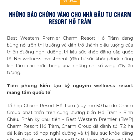
06 - 2022
NHỮNG BẢO CHỨNG VÀNG CHO NHÀ ĐẦU TƯ CHARM
RESORT HỒ TRÀM
Best Western Premier Charm Resort Hồ Tràm đang
bùng nổ trên thị trường và dần trở thành biểu tượng của
thiên đường nghỉ dưỡng, trị liệu sức khỏe đẳng cấp quốc
tế. Nơi wellness investment (đầu tư sức khỏe) được nâng
lên tầm cao mới thông qua những chỉ số vàng đầy ấn
tượng.
Tiên phong kiến tạo kỷ nguyên wellness resort
mang tầm quốc tế
Tổ hợp Charm Resort Hồ Tràm (quy mô 50 ha) do Charm
Group phát triển trên cung đường biển Hồ Tràm - Bình
Tìm
Châu. Phân kỳ đầu tiên - Best Western Premier (BWP)
kiếm...
Charm Resort Hồ Tràm, Charm Group đã dành tới 7,2 ha
để kiến tạo tổ hợp nghỉ dưỡng và trị liệu sức khỏe đẳng