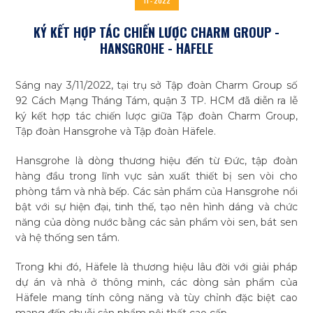
11 - 2022
KÝ KẾT HỢP TÁC CHIẾN LƯỢC CHARM GROUP -
HANSGROHE - HAFELE
Sáng nay 3/11/2022, tại trụ sở Tập đoàn Charm Group số
92 Cách Mạng Tháng Tám, quận 3 TP. HCM đã diễn ra lễ
ký kết hợp tác chiến lược giữa Tập đoàn Charm Group,
Tập đoàn Hansgrohe và Tập đoàn Häfele.
Hansgrohe là dòng thương hiệu đến từ Đức, tập đoàn
hàng đầu trong lĩnh vực sản xuất thiết bị sen vòi cho
phòng tắm và nhà bếp. Các sản phẩm của Hansgrohe nổi
bật với sự hiện đại, tinh thế, tạo nên hình dáng và chức
năng của dòng nước bằng các sản phẩm vòi sen, bát sen
và hệ thống sen tắm.
Trong khi đó, Häfele là thương hiệu lâu đời với giải pháp
dự án và nhà ở thông minh, các dòng sản phẩm của
Häfele mang tính công năng và tùy chỉnh đặc biệt cao